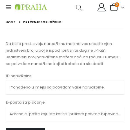
0
HOME
PRAĆENJE PORUDŽBINE
Da biste pratili svoju narudžbinu molimo vas unesite njen
jedinstveni broj u polje ispod i pritisnite dugme „Prati“.
Jedinstveni broj narudžbine možete naći na računu i u imejlu
sa potvrdom narudžbine koji bi trebalo da ste dobili.
ID narudžbine
E-pošta za plaćanje