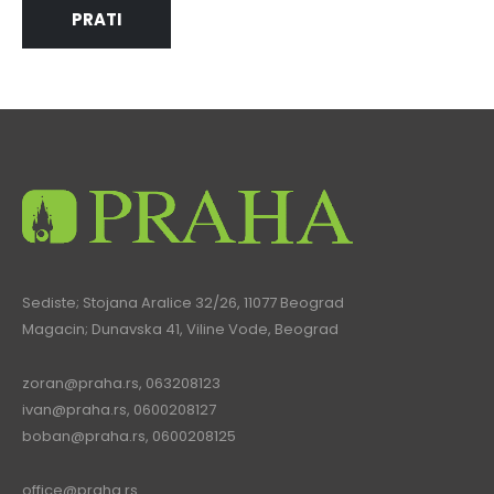
PRATI
Sediste; Stojana Aralice 32/26, 11077 Beograd
Magacin; Dunavska 41, Viline Vode, Beograd
zoran@praha.rs
, 063208123
ivan@praha.rs
, 0600208127
boban@praha.rs
, 0600208125
office@praha.rs