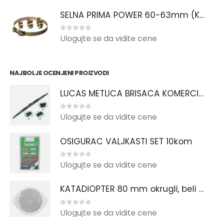
SELNA PRIMA POWER 60-63mm (Kopiraj)
0
out of 5
Ulogujte se da vidite cene
NAJBOLJE OCENJENI PROIZVODI
LUCAS METLICA BRISACA KOMERCIJALNA 24"/610mm
0
out of 5
Ulogujte se da vidite cene
OSIGURAC VALJKASTI SET 10kom
0
out of 5
Ulogujte se da vidite cene
KATADIOPTER 80 mm okrugli, beli s 2 rupe i usima
0
out of 5
Ulogujte se da vidite cene