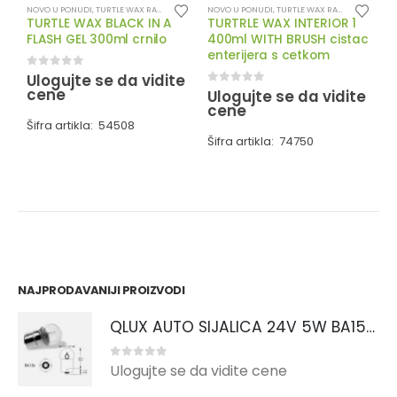
NOVO U PONUDI
,
TURTLE WAX RATKAPNE OBLOGE VOLANA
NOVO U PONUDI
,
TURTLE WAX RATKAPNE OBLOGE VOLANA
TURTLE WAX BLACK IN A
TURTRLE WAX INTERIOR 1
R
FLASH GEL 300ml crnilo
400ml WITH BRUSH cistac
o
enterijera s cetkom
0
out of 5
0
Ulogujte se da vidite
U
cene
0
out of 5
Ulogujte se da vidite
cene
Šifra artikla: 54508
Š
Šifra artikla: 74750
NAJPRODAVANIJI PROIZVODI
QLUX AUTO SIJALICA 24V 5W BA15s R5W
0
out of 5
Ulogujte se da vidite cene