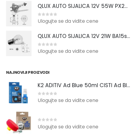
QLUX AUTO SIJALICA 12V 55W PX26d H7
0
out of 5
Ulogujte se da vidite cene
QLUX AUTO SIJALICA 12V 21W BA15s P21W
0
out of 5
Ulogujte se da vidite cene
NAJNOVIJI PROIZVODI
K2 ADITIV Ad Blue 50ml CISTI Ad Blue Sistem
0
out of 5
Ulogujte se da vidite cene
0
out of 5
Ulogujte se da vidite cene