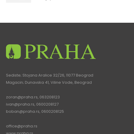
Sediste; Stojana Aralice 32/26, 11077 Beograd
Magacin; Dunavska 41, Viline Vode, Beograd
zoran@praha.rs
, 063208123
ivan@praha.rs
, 0600208127
boban@praha.rs
, 0600208125
office@praha.rs
www.praha.rs