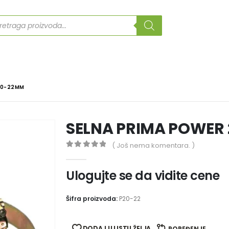
ducts
rch
20-22MM
SELNA PRIMA POWER
( Još nema komentara. )
0
out of 5
Ulogujte se da vidite cene
Šifra proizvoda:
P20-22
DODAJ U LISTU ŽELJA
POREĐENJE