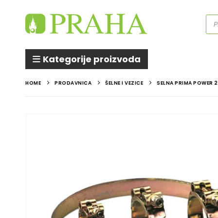
Pro
sea
Kategorije proizvoda
HOME
PRODAVNICA
ŠELNE I VEZICE
SELNA PRIMA POWER 