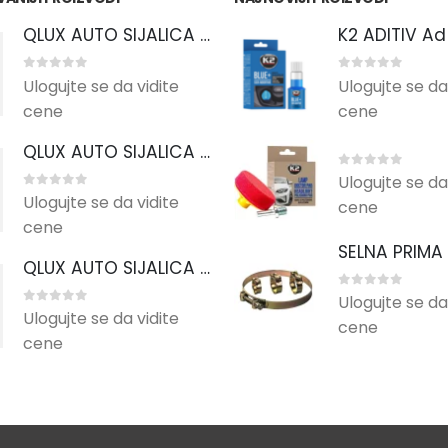
QLUX AUTO SIJALICA 24V 5W BA15s R5W
0
out of 5
0
out of 5
Ulogujte se da vidite
Ulogujte se da
cene
cene
QLUX AUTO SIJALICA 12V 55W PX26d H7
0
out of 5
Ulogujte se da
0
out of 5
Ulogujte se da vidite
cene
cene
QLUX AUTO SIJALICA 12V 21W BA15s P21W
0
out of 5
Ulogujte se da
0
out of 5
Ulogujte se da vidite
cene
cene