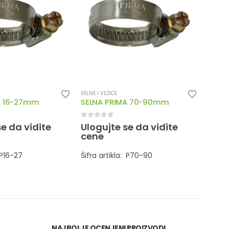
ŠELNE I VEZICE
ŠELNE I 
A 16-27mm
SELNA PRIMA 70-90mm
SELN
0
out of 5
0
out
se da vidite
Ulogujte se da vidite
Ulog
cene
cen
 P16-27
Šifra artikla: P70-90
Šifra 
NAJBOLJE OCENJENI PROIZVODI