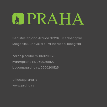
Sediste; Stojana Aralice 32/26, 11077 Beograd
Magacin; Dunavska 41, Viline Vode, Beograd
zoran@praha.rs
, 063208123
ivan@praha.rs
, 0600208127
boban@praha.rs
, 0600208125
office@praha.rs
www.praha.rs