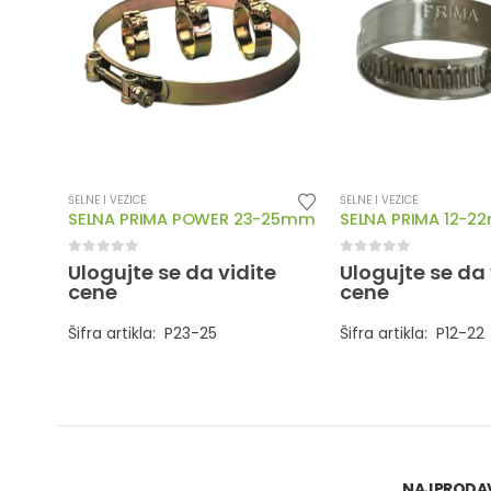
ŠELNE I VEZICE
ŠELNE I VEZICE
SELNA PRIMA POWER 23-25mm
SELNA PRIMA 12-
0
out of 5
0
out of 5
Ulogujte se da vidite
Ulogujte se da 
cene
cene
Šifra artikla: P23-25
Šifra artikla: P12-22
NAJPRODAV