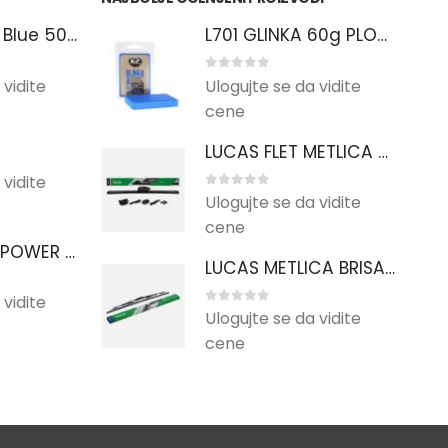
K2 ADITIV Ad Blue 50ml CISTI Ad Blue Sistem
L701 GLINKA 60g PLOCICA ZA CISCENJE
0
out of 5
 vidite
Ulogujte se da vidite
cene
LUCAS FLET METLICA 355mm + set adaptera
 vidite
0
out of 5
Ulogujte se da vidite
cene
SELNA PRIMA POWER 60-63mm (Kopiraj)
LUCAS METLICA BRISACA Economy 610mm
 vidite
0
out of 5
Ulogujte se da vidite
cene