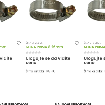
ŠELNE I VEZICE
ŠELNE I VEZICE
22mm
SELNA PRIMA 8-16mm
SELNA PRIM
0
out of 5
0
out of 5
vidite
Ulogujte se da vidite
Ulogujte 
cene
cene
Šifra artikla: P8-16
Šifra artikla:
ANIJI PROIZVODI
NAJNOVIJI PROIZVODI